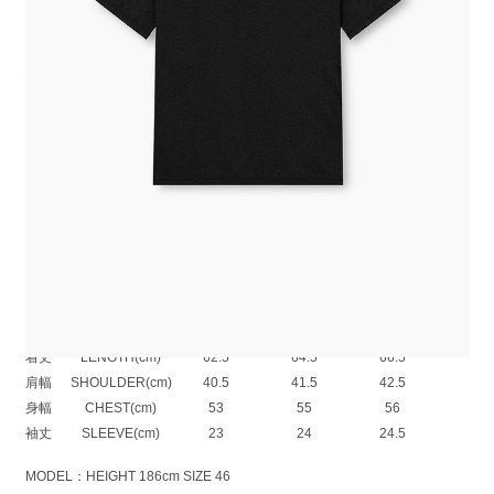
極細50番手の綿糸で編み立てた薄手の天竺素材を使用したレギュラーUネ
ックTシャツ
繊細な糸使いにより、驚くほど軽やかで涼やかなタッチが特徴です。
真夏でもさらりとした肌触りが続く、快適な着心地の素材です。
製品の斜行(ねじれ)を防ぐため、1着ずつ粗断ちした生地に洗いタンブラー
加工を施し、
あえて斜行させた地の目に合わせて1パーツづつ裁断するという、
非常に手間のかかる工程を経て製品化されているので、着用を重ねても型
崩れしにくくなっています。
LIGHT WIGHT COTTON JERSEY：COTTON 100%
SIZE
42
44
46
着丈
LENGTH(cm)
62.5
64.5
66.5
肩幅
SHOULDER(cm)
40.5
41.5
42.5
身幅
CHEST(cm)
53
55
56
袖丈
SLEEVE(cm)
23
24
24.5
MODEL：HEIGHT 186cm SIZE 46