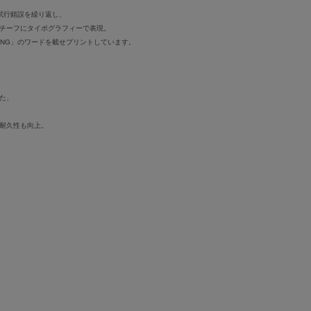
試行錯誤を繰り返し、
チーフにタイポグラフィーで表現。
ING」のワードを載せプリントしています。
た、
耐久性も向上。