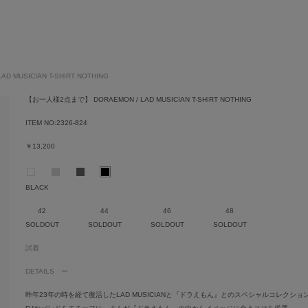
 MUSICIAN T-SHIRT NOTHING
【お一人様2点まで】 DORAEMON / LAD MUSICIAN T-SHIRT NOTHING
ITEM NO:
2326-824
￥13,200
BLACK
42
44
46
48
SOLDOUT
SOLDOUT
SOLDOUT
SOLDOUT
試着
DETAILS
昨年23年の時を経て復活したLAD MUSICIANと『ドラえもん』とのスペシャルコレクショ