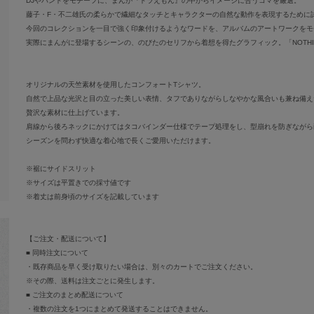
DJやバンドをモチーフに、まんが『ドラえもん』の中からイメージに合うコマを厳選。
藤子・F・不二雄氏の柔らかで繊細なタッチとキャラクターの自然な動作を表現するために
今回のコレクションを一目で強く印象付けるようなワードを、アルバムのアートワークをモ
実際にまんがに登場するシーンの、のびたのセリフから着想を得たグラフィック。「NOTH
オリジナルの天竺素材を使用したコンフォートTシャツ。
自然で上品な光沢と目の立った美しい表情、タフでありながらしなやかな風合いも兼ね備え
贅沢な素材に仕上げています。
肩線から後ろネックにかけてはタコバインダー仕様でテープ処理をし、型崩れを防ぎながら
シーズンを問わず快適な着心地で長くご愛用いただけます。
※裾にサイドスリット
※サイズは平置きでの採寸値です
※着丈は前身頃のサイズを記載しています
【ご注文・配送について】
■ 同時注文について
・既存商品を早く受け取りたい場合は、別々のカートでご注文ください。
※その際、送料は注文ごとに発生します。
■ ご注文のまとめ配送について
・複数の注文を1つにまとめて発送することはできません。