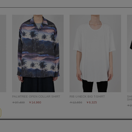
PALMTREE OPEN COLLAR SHIRT
RIB U-NECK BIG T-SHIRT
SH
SH
￥37,400
￥14,960
￥12,650
￥6,325
￥2