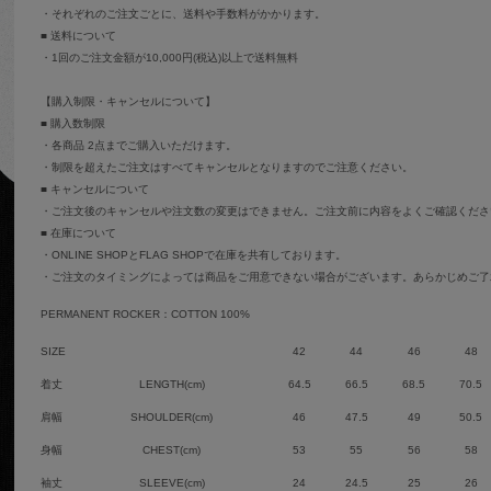
・それぞれのご注文ごとに、送料や手数料がかかります。
■ 送料について
・1回のご注文金額が10,000円(税込)以上で送料無料
【購入制限・キャンセルについて】
■ 購入数制限
・各商品 2点までご購入いただけます。
・制限を超えたご注文はすべてキャンセルとなりますのでご注意ください。
■ キャンセルについて
・ご注文後のキャンセルや注文数の変更はできません。ご注文前に内容をよくご確認くださ
■ 在庫について
・ONLINE SHOPとFLAG SHOPで在庫を共有しております。
・ご注文のタイミングによっては商品をご用意できない場合がございます。あらかじめご了
PERMANENT ROCKER：COTTON 100%
SIZE
42
44
46
48
着丈
LENGTH(cm)
64.5
66.5
68.5
70.5
肩幅
SHOULDER(cm)
46
47.5
49
50.5
身幅
CHEST(cm)
53
55
56
58
袖丈
SLEEVE(cm)
24
24.5
25
26