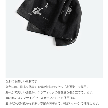
永楽屋/Gibson/LAD MUSICIAN
江戸初期1615年創業の京都老舗綿布商 『永楽屋』、
1894年に起源を持つ世界的ギターブランド 『Gibson』 とのトリプルコラ
ボレーションアイテム。
永楽屋に残るアーカイブ柄「ガイコツ外面」をベースに、Gibsonのフルア
コースティックギターと
3社のロゴをランダムに組み合わせ、再構築したスペシャルグラフィック
です。
音楽と伝統文化を融合させた、トリプルコラボレーションならではのデザ
インに仕上げています。
やわらかくやさしい肌触りのガーゼ素材を使用した、スカル・ギタリスト
柄のガーゼ手ぬぐい。
ふんわりと軽やかで吸水性に優れ、汗を吸っても乾きやすく、デリケート
な肌にも優しい素材です。
染色には、日本を代表する伝統技法のひとつ「友禅染」を採用。
鮮やかで美しい発色が、グラフィックの存在感を引き立てています。
180cmのロングサイズで、スカーフとしても使用可能。
夏場の冷房対策から肌寒い季節の防寒まで、幅広いシーンで活躍します。