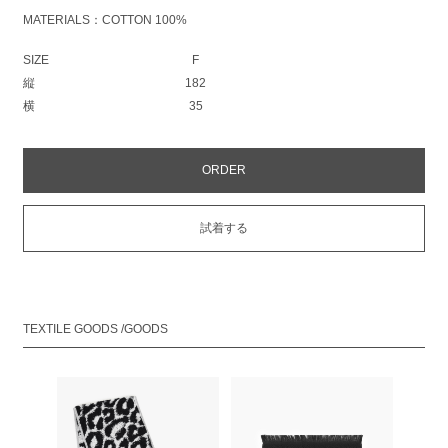
MATERIALS：COTTON 100%
SIZE
F
縦
182
横
35
ORDER
試着する
TEXTILE GOODS /GOODS