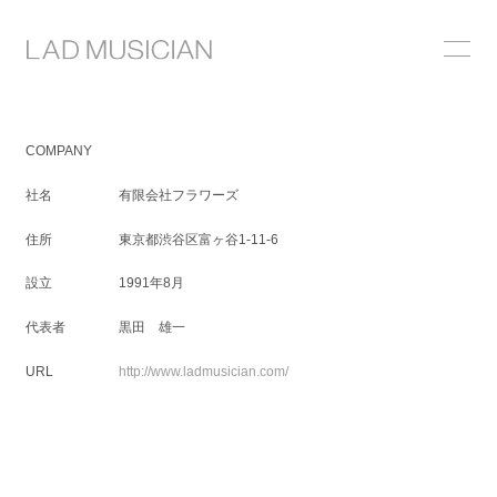
COMPANY
社名
有限会社フラワーズ
住所
東京都渋谷区富ヶ谷1-11-6
設立
1991年8月
代表者
黒田 雄一
URL
http://www.ladmusician.com/