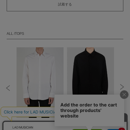
試着する
ALL /TOPS
STANDARD SHIRT
STANDARD SHIRT
PALMT
SHIRT
￥22,000
￥13,200
￥23,100
￥13,860