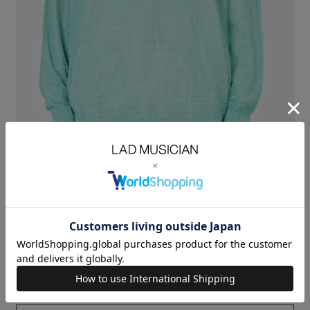
ビスコースレーヨン糸を使用したニットプルオーバー。
ドライタッチで毛羽立ちの少ない高ピリング性を持つビスコースレーヨン
糸を
細かく繊細なメッシュ組織に編み上げてます。
程よいシアー感で、様々なレイヤードスタイリングが楽しめます。
ユニセックスに対応するゆとりのあるサイズ感です。
MESH KNIT：VISCOSE (RAYON) 100%
SIZE
44
着丈
LENGTH(cm)
63
肩幅
SHOULDER(cm)
46
身幅
CHEST(cm)
69
袖丈
SLEEVE(cm)
57
MODEL：HEIGHT 180cm SIZE 44
ORDER