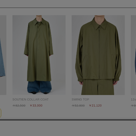
SOUTIEN COLLAR COAT
SWING TOP
12
￥82,500
￥33,000
￥52,800
￥21,120
￥6