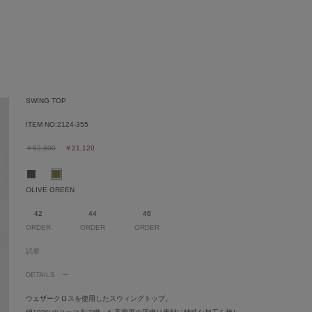
SWING TOP
ITEM NO:
2124-355
￥52,800
￥21,120
OLIVE GREEN
42
44
46
ORDER
ORDER
ORDER
試着
DETAILS
ウェザークロスを使用したスウィングトップ。