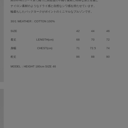
綿100%のコーマ糸で織った高密度の平織り素材に特殊な加工を施し
ナイロン素材のようなドライ感と自然なシワ感を持たせています。
輪裁ちしたバックヨークがポイントのミニマルなブルゾンです。
30/1 WEATHER：COTTON 100%
SIZE
42
44
46
着丈
LENGTH(cm)
68
70
72
身幅
CHEST(cm)
71
72.5
74
桁丈
86
88
90
MODEL：HEIGHT 180cm SIZE 46