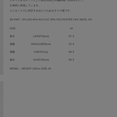
スタッズをモチーフにした柄を特殊な3D編み機で時間をかけて
立体的に表現しています。
ユニセックスに対応するゆとりのあるサイズ感です。
3D KNIT：NYLON 40% ACLYLIC 30% POLYESTER 24% WOOL 6%
SIZE
44
着丈
LENGTH(cm)
67.5
肩幅
SHOULDER(cm)
52.5
身幅
CHEST(cm)
69.5
袖丈
SLEEVE(cm)
56.5
MODEL：HEIGHT 180cm SIZE 44