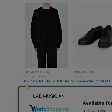
3D KNIT PULLOVER
POSTMAN SHOES
￥49,500
￥24,750
￥41,800