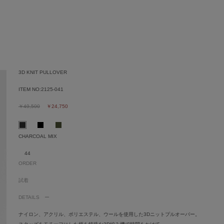
3D KNIT PULLOVER
ITEM NO:
2125-041
￥49,500
￥24,750
CHARCOAL MIX
44
ORDER
試着
DETAILS
ナイロン、アクリル、ポリエステル、ウールを使用した3Dニットプルオーバー。