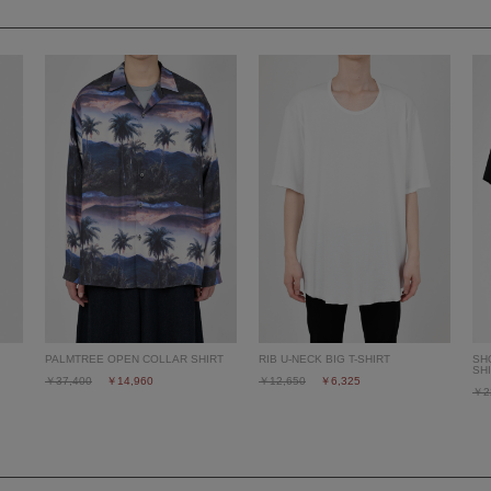
PALMTREE OPEN COLLAR SHIRT
RIB U-NECK BIG T-SHIRT
SH
SH
￥37,400
￥14,960
￥12,650
￥6,325
￥2