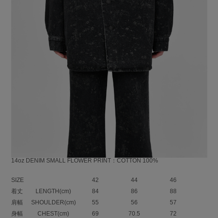
スモールフラワー柄の14ozデニム素材を使用したシャツジャケット。
例年のデニム素材より厚手で、より丈夫なしっかりとした着心地です。
80年代のデニムをリプロダクトした素材で、スッキリとした表情とドライ
なタッチが特徴です。
2021S/Sコレクションでの小花柄を色目を変えてリバイバルした総柄プリ
ントです。
ライダースのディテールをアレンジしたロング丈のシャツジャケットで
す。
オーバーシルエットなので、インナー次第で羽織として着回しの広がるア
イテムです。
LAD刻印入りターンテーブル型ボタン
LAD刻印入りリベット
14oz DENIM SMALL FLOWER PRINT：COTTON 100%
SIZE
42
44
46
着丈
LENGTH(cm)
84
86
88
肩幅
SHOULDER(cm)
55
56
57
身幅
CHEST(cm)
69
70.5
72