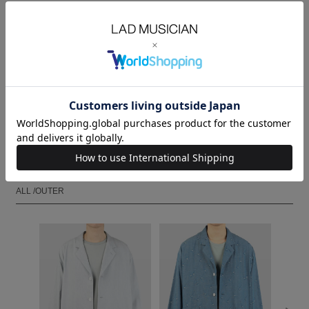
袖丈
SLEEVE(cm)
59.5
61
62.5
MODEL：HEIGHT 180cm SIZE 46
ORDER
試着する
ALL /OUTER