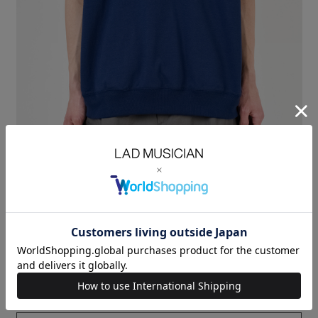
オリジナルのプレーティング素材を使用したプルオーバーTシャツ。
表面に強撚糸、裏面にレギュラー糸を使用した2重組織の素材です。
清涼感のある素材感とフラットな表面感が特徴です。
サイドのシームラインにスラッシュポケットを配したデザインになってい
ます。
※着丈は前身頃のサイズを記載しています
40/50 T-CLOTH：COTTON 100%
SIZE
F
着丈
LENGTH(cm)
68
肩幅
SHOULDER(cm)
51
身幅
CHEST(cm)
64
袖丈
SLEEVE(cm)
28
MODEL：HEIGHT 180cm SIZE F
LAST ONE