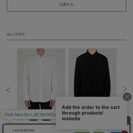
試着する
ALL /TOPS
STANDARD SHIRT
STANDARD SHIRT
PALMT
SHIRT
￥22,000
￥13,200
￥23,100
￥13,860