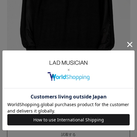
ビスコースレーヨン糸を使用したニットベスト。
ドライタッチで毛羽立ちの少ない高ピリング性を持つビスコースレーヨン
糸を
細かく繊細なメッシュ組織に編み上げてます。
程よいシアー感で、様々なレイヤードスタイリングが楽しめます。
ユニセックスに対応するゆとりのあるサイズ感です。
MESH KNIT：VISCOSE (RAYON) 100%
SIZE
44
着丈
LENGTH(cm)
63
肩幅
SHOULDER(cm)
51
身幅
CHEST(cm)
69
MODEL：HEIGHT 180cm SIZE 44
ORDER
試着する