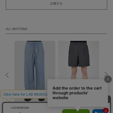
試着する
ALL /BOTTOMS
RT
WIDE PANTS
2TUCK SHORT PANTS
DOUBL
PANTS
￥30,800
￥15,400
￥26,400
￥13,200