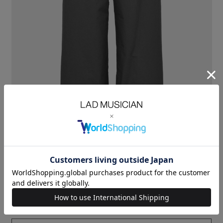
ウェザークロスを使用したストレートパンツ。
綿100%のコーマ糸で織った高密度の平織り素材に特殊な加工を施し
ナイロン素材のようなドライ感と自然なシワ感を持たせています。
ほどよくゆとりを持たせたストレートシルエットが特徴です。
裾口のドローコードでシルエットを変えることができます。
30/1 WEATHER：COTTON 100%
SIZE
42
44
46
ウエス
WAIST(cm)
73
76
79
ト
股上
RISE(cm)
32
33
34
股下
INSEAM(cm)
74.5
76.5
78.5
裾巾
HEM
26
26.5
27
WIDTH(cm)
MODEL：HEIGHT 180cm SIZE 46
ORDER