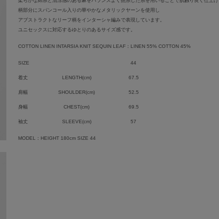
柔らかな綿糸と清涼感のある麻をバランスよく撚糸した糸を用いることで肌触り良く仕上げ
柄部分にスパンコール入りの華やかなメタリックヤーンを使用し
アブストラクトなリーフ柄をインターシャ編みで表現しています。
ユニセックスに対応するゆとりのあるサイズ感です。
COTTON LINEN INTARSIA KNIT SEQUIN LEAF：LINEN 55% COTTON 45%
SIZE
44
着丈
LENGTH(cm)
67.5
肩幅
SHOULDER(cm)
52.5
身幅
CHEST(cm)
69.5
袖丈
SLEEVE(cm)
57
MODEL：HEIGHT 180cm SIZE 44