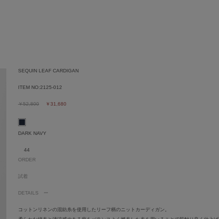
SEQUIN LEAF CARDIGAN
ITEM NO:
2125-012
￥52,800
￥31,680
DARK NAVY
44
ORDER
試着
DETAILS
コットンリネンの混紡糸を使用したリーフ柄のニットカーディガン。