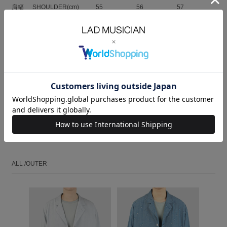
肩幅
SHOULDER(cm)
55
56
57
身幅
CHEST(cm)
69
70.5
72
袖丈
SLEEVE(cm)
59.5
61
62.5
MODEL：HEIGHT 180cm SIZE 46
ORDER
試着する
ALL /OUTER