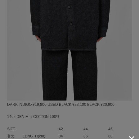
14ozデニム素材を使用したシャツジャケット。
例年のデニム素材より厚手で、より丈夫なしっかりとした着心地です。
DARK INDIGOは、濃いインディゴ色にこだわった素材で、ムラのない表
情と独特なダークな色味が特徴です。
USED BLACK、BLACKは、80年代のデニムをリプロダクトした素材で、
スッキリとした表情とドライなタッチが特徴です。
ライダースのディテールをアレンジしたロング丈のシャツジャケットで
す。
オーバーシルエットなので、インナー次第で羽織として着回しの広がるア
イテムです。
LAD刻印入りターンテーブル型ボタン
LAD刻印入りリベット
DARK INDIGO ¥19,800 USED BLACK ¥23,100 BLACK ¥20,900
14oz DENIM ：COTTON 100%
SIZE
42
44
46
着丈
LENGTH(cm)
84
86
88