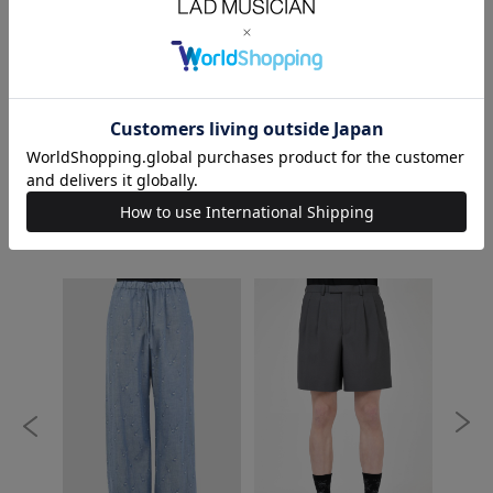
MODEL：HEIGHT 180cm SIZE 46
SOLDOUT
ALL /BOTTOMS