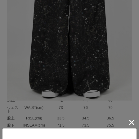
スモールフラワー柄のナイロンタッサー素材を使用したワイドパンツ。
軽量で光沢を抑えたナチュラルな風合いが特徴の素材です。
太番手の横糸を使用した織物なので高い強度があります。
撥水加工を施しているので、水を弾き、汚れにくくなっています。
2021S/Sコレクションでの小花柄を色目を変えてリバイバルした総柄プリ
ントです。
脇のシームラインを無くし、履き心地の良い自然なシルエットを作り上げ
ています。
シンプルなディテールで、ボリュームのあるAラインシルエットが特徴で
す。
裾口のドローコードでシルエットを変えることができます。
NYLON TUSSER SMALL FLOWER：NYLON 100%
SIZE
42
44
46
ウエス
WAIST(cm)
73
76
79
ト
股上
RISE(cm)
33.5
34.5
36.5
股下
INSEAM(cm)
71.5
73.5
75.5
裾巾
HEM
42
43
44
WIDTH(cm)