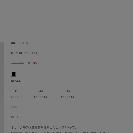
BIG T-SHIRT
ITEM NO:
2125-812
￥12,650
￥8,855
BLACK
42
44
46
ORDER
SOLDOUT
SOLDOUT
試着
DETAILS
オリジナルの天竺素材を使用したビッグTシャツ。