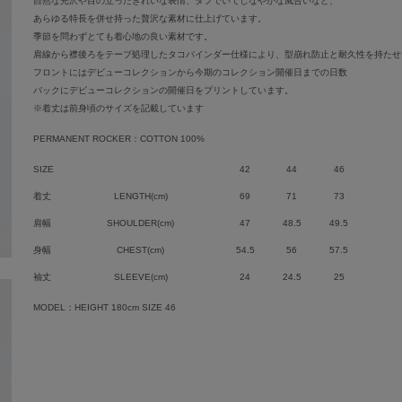
自然な光沢や目の立ったきれいな表情、タフでいてしなやかな風合いなど、
あらゆる特長を併せ持った贅沢な素材に仕上げています。
季節を問わずとても着心地の良い素材です。
肩線から襟後ろをテープ処理したタコバインダー仕様により、型崩れ防止と耐久性を持たせ
フロントにはデビューコレクションから今期のコレクション開催日までの日数
バックにデビューコレクションの開催日をプリントしています。
※着丈は前身頃のサイズを記載しています
PERMANENT ROCKER：COTTON 100%
SIZE
42
44
46
着丈
LENGTH(cm)
69
71
73
肩幅
SHOULDER(cm)
47
48.5
49.5
身幅
CHEST(cm)
54.5
56
57.5
袖丈
SLEEVE(cm)
24
24.5
25
MODEL：HEIGHT 180cm SIZE 46