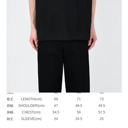
オリジナルの天竺素材を使用したビッグTシャツ。
自然な光沢や目の立ったきれいな表情、タフでいてしなやかな風合いな
ど、
あらゆる特長を併せ持った贅沢な素材に仕上げています。
季節を問わずとても着心地の良い素材です。
肩線から襟後ろをテープ処理したタコバインダー仕様により、型崩れ防止
と耐久性を持たせています。
フロントにはデビューコレクションから今期のコレクション開催日までの
日数
バックにデビューコレクションの開催日をプリントしています。
※着丈は前身頃のサイズを記載しています
PERMANENT ROCKER：COTTON 100%
SIZE
42
44
46
着丈
LENGTH(cm)
69
71
73
肩幅
SHOULDER(cm)
47
48.5
49.5
身幅
CHEST(cm)
54.5
56
57.5
袖丈
SLEEVE(cm)
24
24.5
25