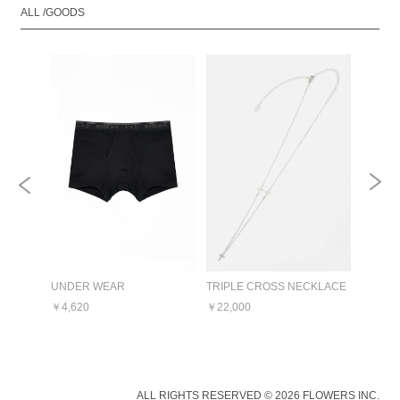
ALL /GOODS
UNDER WEAR
TRIPLE CROSS NECKLACE
CROSS
￥4,620
￥22,000
￥16,50
ALL RIGHTS RESERVED © 2026 FLOWERS INC.