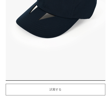
ポリエステルツイル素材を使用したビッグキャップ。
機能繊維のSOLOTEXのスパン糸を使用しているため、綿ライクな表面を
持ち、
優れた形状安定性で型崩れしにくくなっています。
三角にカットしたツバは、1998SSコレクションのリバイバルデザインに
なっています。
ストラップバック仕様で簡単にサイズ調節ができます。
高さ:16.5cm 頭回り:58cm ツバ:8.5cm
MATERIAL：POLYESTER 100%
ORDER
試着する