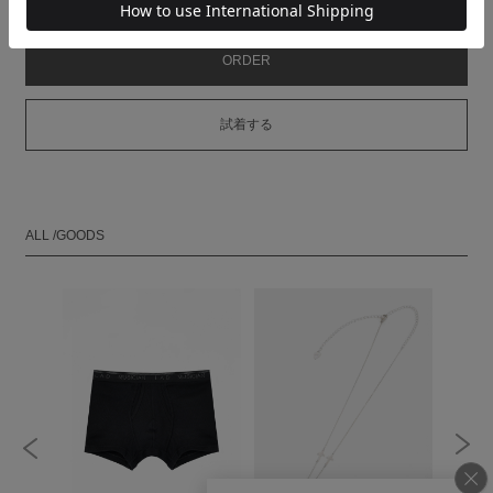
ORDER
試着する
ALL /GOODS