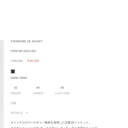
STANDARD 1B JACKET
ITEM NO:
2224-301
￥68,200
￥34,100
DARK GRAY
42
44
46
ORDER
ORDER
LAST ONE
試着
DETAILS
オリジナルのウールギャバ素材を使用した定番1Bジャケット。