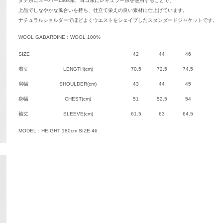
タテ糸にスーパー130s糸、ヨコ糸にレギュラー糸を使用することで、
上品でしなやかな風合いを持ち、仕立て栄えの良い素材に仕上げています。
ナチュラルショルダーでほどよくウエストをシェイプしたスタンダードジャケットです。
WOOL GABARDINE：WOOL 100%
SIZE
42
44
46
着丈
LENGTH(cm)
70.5
72.5
74.5
肩幅
SHOULDER(cm)
43
44
45
身幅
CHEST(cm)
51
52.5
54
袖丈
SLEEVE(cm)
61.5
63
64.5
MODEL：HEIGHT 180cm SIZE 46