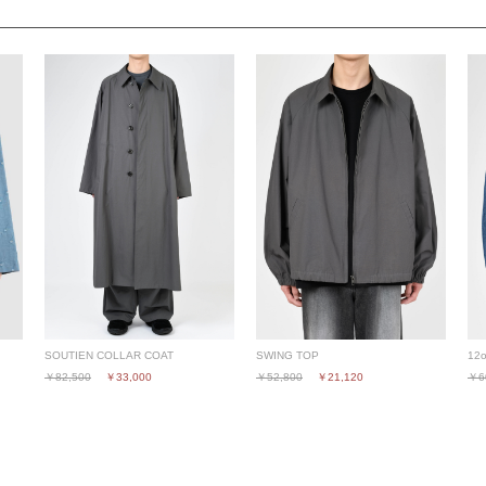
SOUTIEN COLLAR COAT
SWING TOP
12
￥82,500
￥33,000
￥52,800
￥21,120
￥6