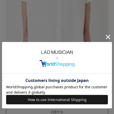
デシン素材を使用した半袖ビッグシャツ。
薄手でシワになりにくく、さらりとした肌触りと軽くてしなやかな着心地
が特徴です。
シャープなフォルムにほどよくゆとりを持たせたボックスシルエットで
す。
DECHINE：POLYESTER 100%
SIZE
42
44
46
着丈
LENGTH(cm)
73
75
77
肩幅
SHOULDER(cm)
49
50
51
身幅
CHEST(cm)
58.5
60
61.5
袖丈
SLEEVE(cm)
28
29
30
MODEL：HEIGHT 180cm SIZE 46
LAST ONE
試着する