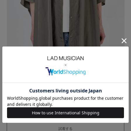
ナイロンタッサー素材を使用したフーデッドポンチョ。
軽量で光沢を抑えたナチュラルな風合いが特徴の素材です。
太番手の横糸を使用した織物なので高い強度があります。
撥水加工を施しているので、水を弾き、汚れにくくなっています。
着用することでドレープやシルエットを生み出す、直線的なビッグフォル
ムが特徴です。
NYLON TUSSER：NYLON 100%
SIZE
42
44
46
着丈
LENGTH(cm)
98.5
101
103.5
身幅
CHEST(cm)
103
106.5
108
桁丈
57.5
59
60.5
MODEL：HEIGHT 180cm SIZE 46
LAST ONE
試着する